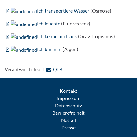
Ich transportiere Wasser
(Osmose)
Ich leuchte
(Fluoreszenz)
Ich kenne mich aus
(Gravitropismus)
Ich bin mini
(Algen)
: Per E-Mail kontaktieren
Verantwortlichkeit:
QTB
Kontakt
Impressum
Datenschutz
Barrierefreiheit
Notfall
Presse