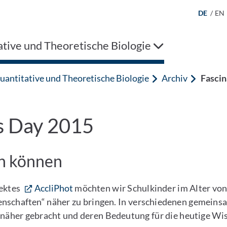
DE
/
EN
tive und Theoretische Biologie
uantitative und Theoretische Biologie
Archiv
Fascin
ts Day 2015
n können
jektes
AccliPhot
möchten wir Schulkinder im Alter von
senschaften“ näher zu bringen. In verschiedenen gemei
äher gebracht und deren Bedeutung für die heutige Wiss