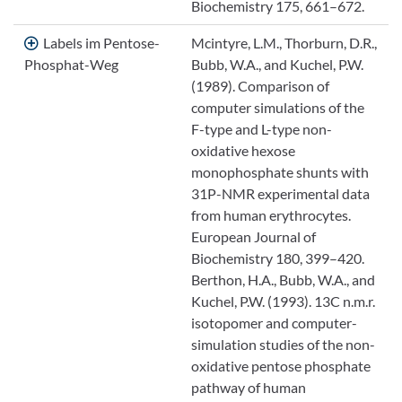
Biochemistry 175, 661–672.
Labels im Pentose-
Mcintyre, L.M., Thorburn, D.R.,
Phosphat-Weg
Bubb, W.A., and Kuchel, P.W.
(1989). Comparison of
computer simulations of the
F-type and L-type non-
oxidative hexose
monophosphate shunts with
31P-NMR experimental data
from human erythrocytes.
European Journal of
Biochemistry 180, 399–420.
Berthon, H.A., Bubb, W.A., and
Kuchel, P.W. (1993). 13C n.m.r.
isotopomer and computer-
simulation studies of the non-
oxidative pentose phosphate
pathway of human