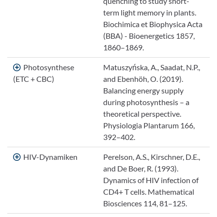
quenching to study short-
term light memory in plants.
Biochimica et Biophysica Acta
(BBA) - Bioenergetics 1857,
1860–1869.
Photosynthese
Matuszyńska, A., Saadat, N.P.,
(ETC + CBC)
and Ebenhöh, O. (2019).
Balancing energy supply
during photosynthesis – a
theoretical perspective.
Physiologia Plantarum 166,
392–402.
HIV-Dynamiken
Perelson, A.S., Kirschner, D.E.,
and De Boer, R. (1993).
Dynamics of HIV infection of
CD4+ T cells. Mathematical
Biosciences 114, 81–125.