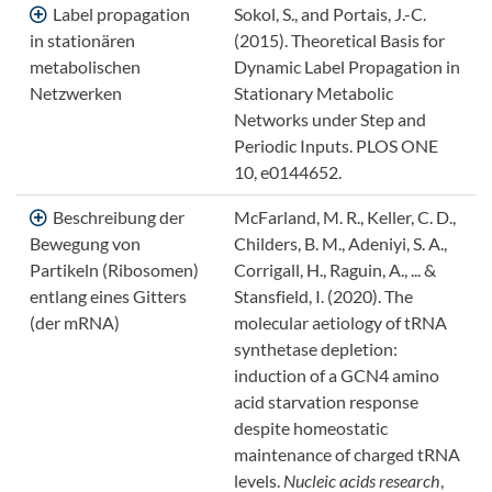
Label propagation
Sokol, S., and Portais, J.-C.
in stationären
(2015). Theoretical Basis for
metabolischen
Dynamic Label Propagation in
Netzwerken
Stationary Metabolic
Networks under Step and
Periodic Inputs. PLOS ONE
10, e0144652.
Beschreibung der
McFarland, M. R., Keller, C. D.,
Bewegung von
Childers, B. M., Adeniyi, S. A.,
Partikeln (Ribosomen)
Corrigall, H., Raguin, A., ... &
entlang eines Gitters
Stansfield, I. (2020). The
(der mRNA)
molecular aetiology of tRNA
synthetase depletion:
induction of a GCN4 amino
acid starvation response
despite homeostatic
maintenance of charged tRNA
levels.
Nucleic acids research
,