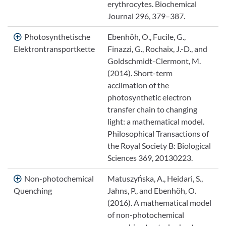
erythrocytes. Biochemical
Journal 296, 379–387.
Photosynthetische
Ebenhöh, O., Fucile, G.,
Elektrontransportkette
Finazzi, G., Rochaix, J.-D., and
Goldschmidt-Clermont, M.
(2014). Short-term
acclimation of the
photosynthetic electron
transfer chain to changing
light: a mathematical model.
Philosophical Transactions of
the Royal Society B: Biological
Sciences 369, 20130223.
Non-photochemical
Matuszyńska, A., Heidari, S.,
Quenching
Jahns, P., and Ebenhöh, O.
(2016). A mathematical model
of non-photochemical